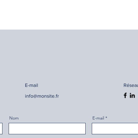
E-mail
Réseau
info@monsite.fr
Nom
E-mail